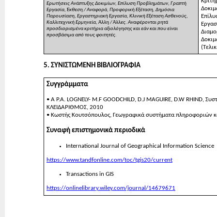
Κριτή
Ερωτήσεις Ανάπτυξης Δοκιμίων, Επίλυση Προβλημάτων, Γραπτή
Δοκιμ
Εργασία, Έκθεση / Αναφορά, Προφορική Εξέταση, Δημόσια
Επίλυ
Παρουσίαση, Εργαστηριακή Εργασία, Κλινική Εξέταση Ασθενούς,
Καλλιτεχνική Ερμηνεία, Άλλη / Άλλες. Αναφέρονται ρητά
Εργασ
προσδιορισμένα κριτήρια αξιολόγησης και εάν και που είναι
Διαμο
προσβάσιμα από τους φοιτητές.
Δοκιμ
(Τελικ
5. ΣΥΝΙΣΤΩΜΕΝΗ ΒΙΒΛΙΟΓΡΑΦΙΑ
Συγγράμματα
• A P.A. LOGNELY- M.F GOODCHILD, D.J MAGUIRE, D.W RHIND, Συσ
ΚΛΕΙΔΑΡΙΘΜΟΣ, 2010
• Κωστής Κουτσόπουλος, Γεωγραφικά συστήματα πληροφοριών κα
Συναφή επιστημονικά περιοδικά
International Journal of Geographical Information Science
https://www.tandfonline.com/toc/tgis20/current
Transactions in GIS
https://onlinelibrary.wiley.com/journal/14679671