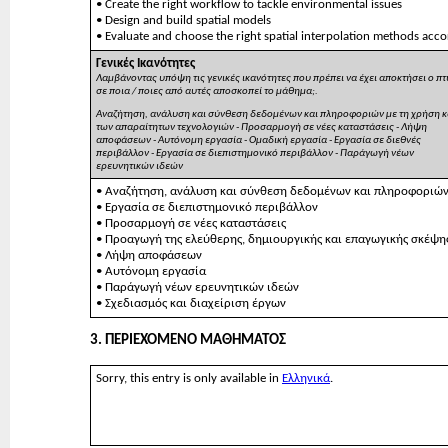
• Create the right workflow to tackle environmental issues
• Design and build spatial models
• Evaluate and choose the right spatial interpolation methods acco
Γενικές Ικανότητες
Λαμβάνοντας υπόψη τις γενικές ικανότητες που πρέπει να έχει αποκτήσει ο
σε ποια / ποιες από αυτές αποσκοπεί το μάθημα;.
Αναζήτηση, ανάλυση και σύνθεση δεδομένων και πληροφοριών με τη χρήση κ
των απαραίτητων τεχνολογιών - Προσαρμογή σε νέες καταστάσεις - Λήψη
αποφάσεων - Αυτόνομη εργασία - Ομαδική εργασία - Εργασία σε διεθνές
περιβάλλον - Εργασία σε διεπιστημονικό περιβάλλον - Παράγωγή νέων
ερευνητικών ιδεών
• Αναζήτηση, ανάλυση και σύνθεση δεδομένων και πληροφοριών,
• Εργασία σε διεπιστημονικό περιβάλλον
• Προσαρμογή σε νέες καταστάσεις
• Προαγωγή της ελεύθερης, δημιουργικής και επαγωγικής σκέψη
• Λήψη αποφάσεων
• Αυτόνομη εργασία
• Παράγωγή νέων ερευνητικών ιδεών
• Σχεδιασμός και διαχείριση έργων
3. ΠΕΡΙΕΧΟΜΕΝΟ ΜΑΘΗΜΑΤΟΣ
Sorry, this entry is only available in
Ελληνικά
.