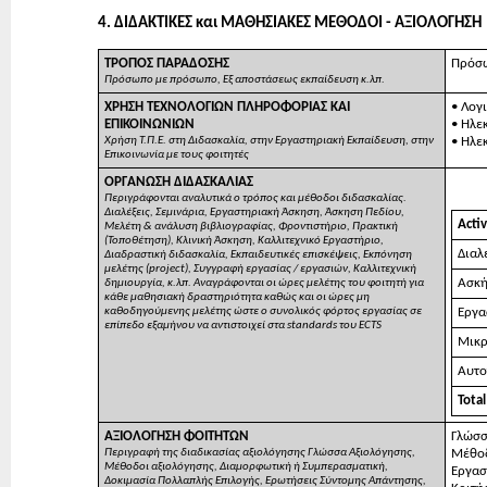
4. ΔΙΔΑΚΤΙΚΕΣ και ΜΑΘΗΣΙΑΚΕΣ ΜΕΘΟΔΟΙ - ΑΞΙΟΛΟΓΗΣΗ
ΤΡΟΠΟΣ ΠΑΡΑΔΟΣΗΣ
Πρόσω
Πρόσωπο με πρόσωπο, Εξ αποστάσεως εκπαίδευση κ.λπ.
ΧΡΗΣΗ ΤΕΧΝΟΛΟΓΙΩΝ ΠΛΗΡΟΦΟΡΙΑΣ ΚΑΙ
• Λογ
ΕΠΙΚΟΙΝΩΝΙΩΝ
• Ηλε
Χρήση Τ.Π.Ε. στη Διδασκαλία, στην Εργαστηριακή Εκπαίδευση, στην
• Ηλε
Επικοινωνία με τους φοιτητές
ΟΡΓΑΝΩΣΗ ΔΙΔΑΣΚΑΛΙΑΣ
Περιγράφονται αναλυτικά ο τρόπος και μέθοδοι διδασκαλίας.
Διαλέξεις, Σεμινάρια, Εργαστηριακή Άσκηση, Άσκηση Πεδίου,
Activ
Μελέτη & ανάλυση βιβλιογραφίας, Φροντιστήριο, Πρακτική
(Τοποθέτηση), Κλινική Άσκηση, Καλλιτεχνικό Εργαστήριο,
Διαλ
Διαδραστική διδασκαλία, Εκπαιδευτικές επισκέψεις, Εκπόνηση
μελέτης (project), Συγγραφή εργασίας / εργασιών, Καλλιτεχνική
Ασκή
δημιουργία, κ.λπ. Αναγράφονται οι ώρες μελέτης του φοιτητή για
κάθε μαθησιακή δραστηριότητα καθώς και οι ώρες μη
καθοδηγούμενης μελέτης ώστε ο συνολικός φόρτος εργασίας σε
Εργα
επίπεδο εξαμήνου να αντιστοιχεί στα standards του ECTS
Μικρ
Αυτο
Total
ΑΞΙΟΛΟΓΗΣΗ ΦΟΙΤΗΤΩΝ
Γλώσσ
Περιγραφή της διαδικασίας αξιολόγησης Γλώσσα Αξιολόγησης,
Μέθοδ
Μέθοδοι αξιολόγησης, Διαμορφωτική ή Συμπερασματική,
Εργασ
Δοκιμασία Πολλαπλής Επιλογής, Ερωτήσεις Σύντομης Απάντησης,