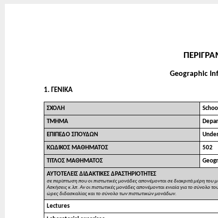
ΠΕΡΙΓΡ
Geographic Inf
1. ΓΕΝΙΚΑ
ΣΧΟΛΗ
Schoo
ΤΜΗΜΑ
Depar
ΕΠΙΠΕΔΟ ΣΠΟΥΔΩΝ
Under
ΚΩΔΙΚΟΣ ΜΑΘΗΜΑΤΟΣ
502
ΤΙΤΛΟΣ ΜΑΘΗΜΑΤΟΣ
Geogra
ΑΥΤΟΤΕΛΕΙΣ ΔΙΔΑΚΤΙΚΕΣ ΔΡΑΣΤΗΡΙΟΤΗΤΕΣ
σε περίπτωση που οι πιστωτικές μονάδες απονέμονται σε διακριτά μέρη του μ
Ασκήσεις κ.λπ. Αν οι πιστωτικές μονάδες απονέμονται ενιαία για το σύνολο 
ώρες διδασκαλίας και το σύνολο των πιστωτικών μονάδων.
Lectures