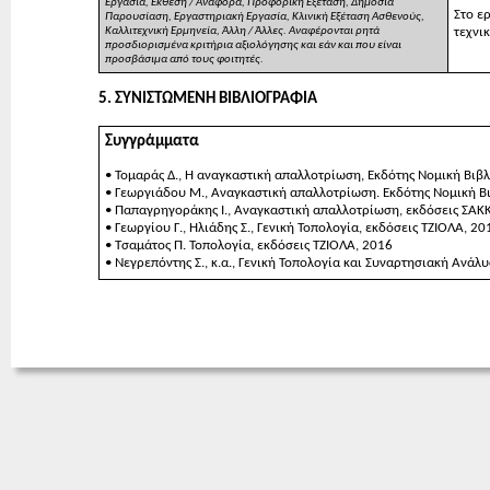
Εργασία, Έκθεση / Αναφορά, Προφορική Εξέταση, Δημόσια
Στο ε
Παρουσίαση, Εργαστηριακή Εργασία, Κλινική Εξέταση Ασθενούς,
τεχνι
Καλλιτεχνική Ερμηνεία, Άλλη / Άλλες. Αναφέρονται ρητά
προσδιορισμένα κριτήρια αξιολόγησης και εάν και που είναι
προσβάσιμα από τους φοιτητές.
5. ΣΥΝΙΣΤΩΜΕΝΗ ΒΙΒΛΙΟΓΡΑΦΙΑ
Συγγράμματα
• Τομαράς Δ., Η αναγκαστική απαλλοτρίωση, Εκδότης Νομική Βιβ
• Γεωργιάδου Μ., Αναγκαστική απαλλοτρίωση. Εκδότης Νομική Β
• Παπαγρηγοράκης Ι., Αναγκαστική απαλλοτρίωση, εκδόσεις ΣΑΚΚ
• Γεωργίου Γ., Ηλιάδης Σ., Γενική Τοπολογία, εκδόσεις ΤΖΙΟΛΑ, 20
• Τσαμάτος Π. Τοπολογία, εκδόσεις ΤΖΙΟΛΑ, 2016
• Νεγρεπόντης Σ., κ.α., Γενική Τοπολογία και Συναρτησιακή Ανάλ