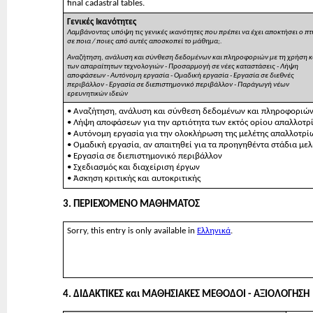
final cadastral tables.
Γενικές Ικανότητες
Λαμβάνοντας υπόψη τις γενικές ικανότητες που πρέπει να έχει αποκτήσει ο
σε ποια / ποιες από αυτές αποσκοπεί το μάθημα;.
Αναζήτηση, ανάλυση και σύνθεση δεδομένων και πληροφοριών με τη χρήση κ
των απαραίτητων τεχνολογιών - Προσαρμογή σε νέες καταστάσεις - Λήψη
αποφάσεων - Αυτόνομη εργασία - Ομαδική εργασία - Εργασία σε διεθνές
περιβάλλον - Εργασία σε διεπιστημονικό περιβάλλον - Παράγωγή νέων
ερευνητικών ιδεών
• Αναζήτηση, ανάλυση και σύνθεση δεδομένων και πληροφοριών, 
• Λήψη αποφάσεων για την αρτιότητα των εκτός ορίου απαλλοτρ
• Αυτόνομη εργασία για την ολοκλήρωση της μελέτης απαλλοτρί
• Ομαδική εργασία, αν απαιτηθεί για τα προηγηθέντα στάδια μελ
• Εργασία σε διεπιστημονικό περιβάλλον
• Σχεδιασμός και διαχείριση έργων
• Άσκηση κριτικής και αυτοκριτικής
3. ΠΕΡΙΕΧΟΜΕΝΟ ΜΑΘΗΜΑΤΟΣ
Sorry, this entry is only available in
Ελληνικά
.
4. ΔΙΔΑΚΤΙΚΕΣ και ΜΑΘΗΣΙΑΚΕΣ ΜΕΘΟΔΟΙ - ΑΞΙΟΛΟΓΗΣΗ