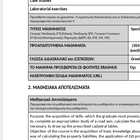
Case Studies
Laboratorial exercises
Προσθέστε σειρές αν χρειαστεί. Η οργάνωση διδασκαλίας και οι διδακτικές 
περιγράφονται αναλυτικά στο 4.
ΤΥΠΟΣ ΜΑΘΗΜΑΤΟΣ
Speci
Γενικής Υποδομής (ΓΥ),Ειδικής Υποδομής (ΕΥ), Γενικών Γνώσεων
(ΓΓΔ) και Επιστημονικής Περιοχής (ΔΔΤΝ, ΕΔ, ΕΥΣ, ΗΛ, ΠΑ) .
ΠΡΟΑΠΑΙΤΟΥΜΕΝΑ ΜΑΘΗΜΑΤΑ:
(304
Junct
ΓΛΩΣΣΑ ΔΙΔΑΣΚΑΛΙΑΣ και ΕΞΕΤΑΣΕΩΝ:
Gree
ΤΟ ΜΑΘΗΜΑ ΠΡΟΣΦΕΡΕΤΑΙ ΣΕ ΦΟΙΤΗΤΕΣ ERASMUS
Όχι
ΗΛΕΚΤΡΟΝΙΚΗ ΣΕΛΙΔΑ ΜΑΘΗΜΑΤΟΣ (URL)
2. ΜΑΘΗΣΙΑΚΑ ΑΠΟΤΕΛΕΣΜΑΤΑ
Μαθησιακά Αποτελέσματα
Περιγράφονται τα μαθησιακά αποτελέσματα του μαθήματος οι συγκεκριμένες γ
την επιτυχή ολοκλήρωση του μαθήματος.
Purpose: the acquisition of skills, which the graduate must posses
to: complete an expropriation study of a road axis, calculate the o
necessary, to draw up the prescribed cadastral tables.
Objective: of the course is the acquisition of basic knowledge abo
way of calculating the property liabilities, the application of GIS p