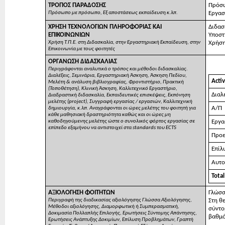
ΤΡΟΠΟΣ ΠΑΡΑΔΟΣΗΣ
Πρόσ
Πρόσωπο με πρόσωπο, Εξ αποστάσεως εκπαίδευση κ.λπ.
Εργασ
ΧΡΗΣΗ ΤΕΧΝΟΛΟΓΙΩΝ ΠΛΗΡΟΦΟΡΙΑΣ ΚΑΙ
Διδασ
ΕΠΙΚΟΙΝΩΝΙΩΝ
Υποστ
Χρήση Τ.Π.Ε. στη Διδασκαλία, στην Εργαστηριακή Εκπαίδευση, στην
Χρήση
Επικοινωνία με τους φοιτητές
ΟΡΓΑΝΩΣΗ ΔΙΔΑΣΚΑΛΙΑΣ
Περιγράφονται αναλυτικά ο τρόπος και μέθοδοι διδασκαλίας.
Διαλέξεις, Σεμινάρια, Εργαστηριακή Άσκηση, Άσκηση Πεδίου,
Activ
Μελέτη & ανάλυση βιβλιογραφίας, Φροντιστήριο, Πρακτική
(Τοποθέτηση), Κλινική Άσκηση, Καλλιτεχνικό Εργαστήριο,
Διαλ
Διαδραστική διδασκαλία, Εκπαιδευτικές επισκέψεις, Εκπόνηση
μελέτης (project), Συγγραφή εργασίας / εργασιών, Καλλιτεχνική
Α/Π
δημιουργία, κ.λπ. Αναγράφονται οι ώρες μελέτης του φοιτητή για
κάθε μαθησιακή δραστηριότητα καθώς και οι ώρες μη
καθοδηγούμενης μελέτης ώστε ο συνολικός φόρτος εργασίας σε
Εργα
επίπεδο εξαμήνου να αντιστοιχεί στα standards του ECTS
Προε
Επίλ
Αυτο
Total
ΑΞΙΟΛΟΓΗΣΗ ΦΟΙΤΗΤΩΝ
Γλώσσ
Περιγραφή της διαδικασίας αξιολόγησης Γλώσσα Αξιολόγησης,
Στη θ
Μέθοδοι αξιολόγησης, Διαμορφωτική ή Συμπερασματική,
σύντο
Δοκιμασία Πολλαπλής Επιλογής, Ερωτήσεις Σύντομης Απάντησης,
βαθμό
Ερωτήσεις Ανάπτυξης Δοκιμίων, Επίλυση Προβλημάτων, Γραπτή