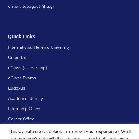
e-mail:
topogeo@ihu.gr
Quick Links
International Hellenic University
Uniportal
eClass (e-Learning)
eClass Exams
Eudoxus
Academic Identity
Internship Office
Career Office
This website uses cookies to improve your experience. We'll
assume you're ok with this, but you can opt-out if you wish.