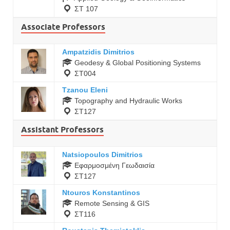
ΣΤ 107
Associate Professors
Ampatzidis Dimitrios
Geodesy & Global Positioning Systems
ΣΤ004
Tzanou Eleni
Topography and Hydraulic Works
ΣΤ127
Assistant Professors
Natsiopoulos Dimitrios
Εφαρμοσμένη Γεωδαισία
ΣΤ127
Ntouros Konstantinos
Remote Sensing & GIS
ΣΤ116