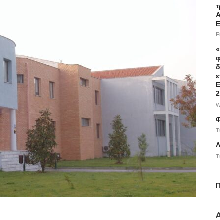
τ
Α
Ε
F
«
φ
δ
ε
Ε
2
W
Φ
T
Λ
T
Π