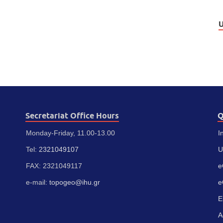
U
Secretariat Office Hours
Q
Monday-Friday, 11.00-13.00
I
Tel:
2321049107
U
FAX: 2321049117
e
e-mail:
topogeo@ihu.gr
e
E
A