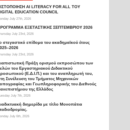
ΙΣΤΟΠΟΙΗΣΗ AI LITERACY FOR ALL ΤΟΥ
IGITAL EDUCATION COUNCIL
onday July 27th, 2026
ΡΟΓΡΑΜΜΑ ΕΞΕΤΑΣΤΙΚΗΣ ΣΕΠΤΕΜΒΡΙΟΥ 2026
hursday July 23rd, 2026
ο στεγαστικό επίδομα του ακαδημαϊκού έτους
025–2026
hursday July 23rd, 2026
ιαπιστωτική Πράξη ορισμού εκπροσώπου των
ελών του Εργαστηριακού Διδακτικού
ροσωπικού (Ε.Δ.Ι.Π.) και του αναπληρωτή του,
τη Συνέλευση του Τμήματος Μηχανικών
οπογραφίας και Γεωπληροφορικής του Διεθνούς
ανεπιστήμιου της Ελλάδος
uesday July 7th, 2026
ιαδικτυακή διημερίδα με τίτλο Μονοπάτια
ταδιοδρομίας.
onday July 6th, 2026