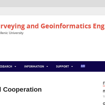
rveying and Geoinformatics Eng
llenic University
ESEARCH
INFORMATION
SUPPORT
l Cooperation
Π
T
Ο