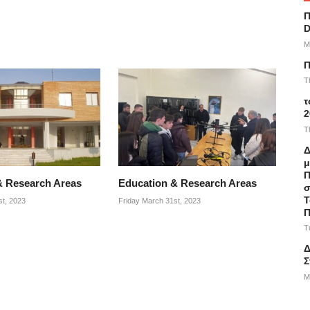
Π
D
M
Π
T
τ
2
T
Δ
μ
Π
& Research Areas
Education & Research Areas
σ
Τ
st, 2023
Friday March 31st, 2023
Π
T
Δ
Σ
M