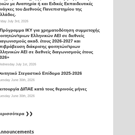
ριών με Αναπηρία ή και Ειδικές Εκπαιδευτικές
νάγκες του Διεθνούς Πανεπιστημίου της
λλάδος.
riday July 3rd, 2026
Πρόγραμμα ΙΚΥ για χρηματοδότηση συμμετοχής
οιτητών/τριων Ελληνικών ΑΕΙ σε διεθνείς
ιαγωνισμούς ακαδ. έτους 2026-2027 και
πιβράβευση διάκρισης φοιτητών/τριων
λληνικών ΑΕΙ σε διεθνείς διαγωνισμούς έτους
026»
ednesday July 1st, 2026
οιτητικό Στεγαστικό Επίδομα 2025-2026
uesday June 30th, 2026
ειτουργία ΔΙΠΑΕ κατά τους θερινούς μήνες
uesday June 30th, 2026
ερισσότερα ❯❯
Announcements