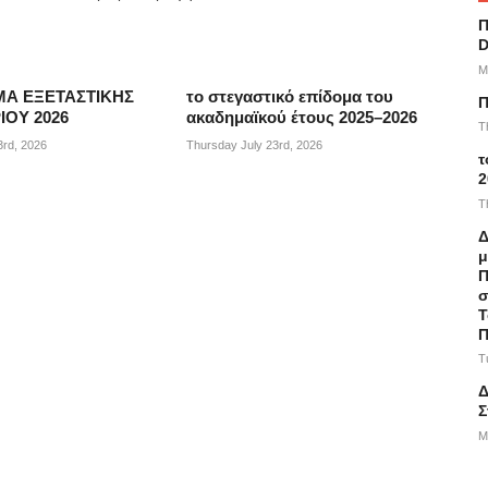
Π
D
M
Α ΕΞΕΤΑΣΤΙΚΗΣ
το στεγαστικό επίδομα του
Π
ΟΥ 2026
ακαδημαϊκού έτους 2025–2026
T
3rd, 2026
Thursday July 23rd, 2026
τ
2
T
Δ
μ
Π
σ
Τ
Π
T
Δ
Σ
M