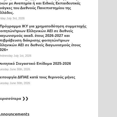
ριών με Αναπηρία ή και Ειδικές Εκπαιδευτικές
νάγκες του Διεθνούς Πανεπιστημίου της
λλάδος.
riday July 3rd, 2026
Πρόγραμμα ΙΚΥ για χρηματοδότηση συμμετοχής
οιτητών/τριων Ελληνικών ΑΕΙ σε διεθνείς
ιαγωνισμούς ακαδ. έτους 2026-2027 και
πιβράβευση διάκρισης φοιτητών/τριων
λληνικών ΑΕΙ σε διεθνείς διαγωνισμούς έτους
026»
ednesday July 1st, 2026
οιτητικό Στεγαστικό Επίδομα 2025-2026
uesday June 30th, 2026
ειτουργία ΔΙΠΑΕ κατά τους θερινούς μήνες
uesday June 30th, 2026
ερισσότερα ❯❯
Announcements