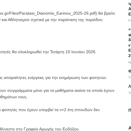
τ
Α
s.gr/Files/Paratasi_Dianomis_Earinou_2025-26.pdf) θα βρείτε
Ε
 και Αθλητισμού σχετικά με την παράταση της περιόδου
F
«
φ
δ
ε
Ε
ιτητές θα ολοκληρωθεί την Τετάρτη 10 Ιουνίου 2026.
2
W
Φ
ις απαραίτητες ενέργειες για την ενημέρωση των φοιτητών.
T
Λ
άβουν συγγράμματα μόνο για τα μαθήματα εκείνα τα οποία έχουν
T
αθημάτων τους.
οι φοιτητές που έχουν υπερβεί τα ν+2 έτη σπουδών δεν
Π
υθύνεστε στο Γραφείο Αρωγής του Ευδόξου.