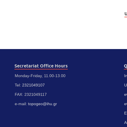
U
Secretariat Office Hours
Q
Monday-Friday, 11.00-13.00
I
Tel:
2321049107
U
FAX: 2321049117
e
e-mail:
topogeo@ihu.gr
e
E
A