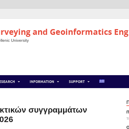
rveying and Geoinformatics Eng
llenic University
ESEARCH
INFORMATION
SUPPORT
ακτικών συγγραμμάτων
Π
2026
T
Ο