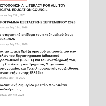
ΙΣΤΟΠΟΙΗΣΗ AI LITERACY FOR ALL ΤΟΥ
IGITAL EDUCATION COUNCIL
onday July 27th, 2026
ΡΟΓΡΑΜΜΑ ΕΞΕΤΑΣΤΙΚΗΣ ΣΕΠΤΕΜΒΡΙΟΥ 2026
hursday July 23rd, 2026
ο στεγαστικό επίδομα του ακαδημαϊκού έτους
025–2026
hursday July 23rd, 2026
ιαπιστωτική Πράξη ορισμού εκπροσώπου των
ελών του Εργαστηριακού Διδακτικού
ροσωπικού (Ε.Δ.Ι.Π.) και του αναπληρωτή του,
τη Συνέλευση του Τμήματος Μηχανικών
οπογραφίας και Γεωπληροφορικής του Διεθνούς
ανεπιστήμιου της Ελλάδος
uesday July 7th, 2026
ιαδικτυακή διημερίδα με τίτλο Μονοπάτια
ταδιοδρομίας.
onday July 6th, 2026