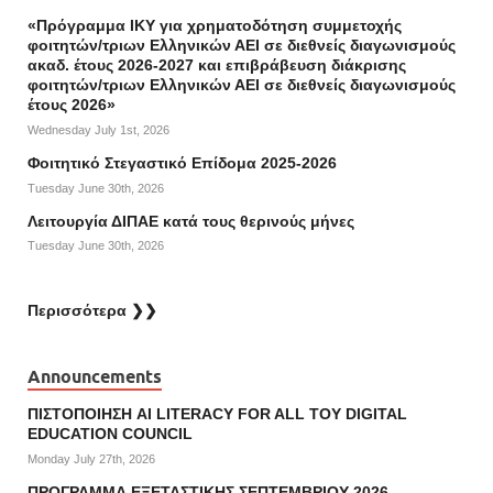
«Πρόγραμμα ΙΚΥ για χρηματοδότηση συμμετοχής
φοιτητών/τριων Ελληνικών ΑΕΙ σε διεθνείς διαγωνισμούς
ακαδ. έτους 2026-2027 και επιβράβευση διάκρισης
φοιτητών/τριων Ελληνικών ΑΕΙ σε διεθνείς διαγωνισμούς
έτους 2026»
Wednesday July 1st, 2026
Φοιτητικό Στεγαστικό Επίδομα 2025-2026
Tuesday June 30th, 2026
Λειτουργία ΔΙΠΑΕ κατά τους θερινούς μήνες
Tuesday June 30th, 2026
Περισσότερα ❯❯
Announcements
ΠΙΣΤΟΠΟΙΗΣΗ AI LITERACY FOR ALL ΤΟΥ DIGITAL
EDUCATION COUNCIL
Monday July 27th, 2026
ΠΡΟΓΡΑΜΜΑ ΕΞΕΤΑΣΤΙΚΗΣ ΣΕΠΤΕΜΒΡΙΟΥ 2026