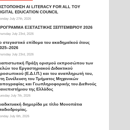
ΙΣΤΟΠΟΙΗΣΗ AI LITERACY FOR ALL ΤΟΥ
IGITAL EDUCATION COUNCIL
onday July 27th, 2026
ΡΟΓΡΑΜΜΑ ΕΞΕΤΑΣΤΙΚΗΣ ΣΕΠΤΕΜΒΡΙΟΥ 2026
hursday July 23rd, 2026
ο στεγαστικό επίδομα του ακαδημαϊκού έτους
025–2026
hursday July 23rd, 2026
ιαπιστωτική Πράξη ορισμού εκπροσώπου των
ελών του Εργαστηριακού Διδακτικού
ροσωπικού (Ε.Δ.Ι.Π.) και του αναπληρωτή του,
τη Συνέλευση του Τμήματος Μηχανικών
οπογραφίας και Γεωπληροφορικής του Διεθνούς
ανεπιστήμιου της Ελλάδος
uesday July 7th, 2026
ιαδικτυακή διημερίδα με τίτλο Μονοπάτια
ταδιοδρομίας.
onday July 6th, 2026