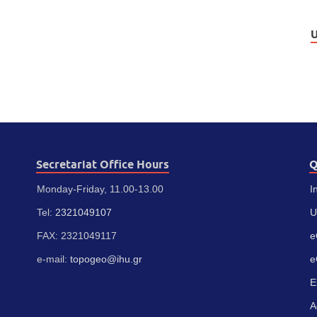
U
Secretariat Office Hours
Q
Monday-Friday, 11.00-13.00
I
Tel:
2321049107
U
FAX: 2321049117
e
e-mail:
topogeo@ihu.gr
e
E
A