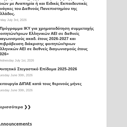
ριών με Αναπηρία ή και Ειδικές Εκπαιδευτικές
νάγκες του Διεθνούς Πανεπιστημίου της
λλάδος.
riday July 3rd, 2026
Πρόγραμμα ΙΚΥ για χρηματοδότηση συμμετοχής
οιτητών/τριων Ελληνικών ΑΕΙ σε διεθνείς
ιαγωνισμούς ακαδ. έτους 2026-2027 και
πιβράβευση διάκρισης φοιτητών/τριων
λληνικών ΑΕΙ σε διεθνείς διαγωνισμούς έτους
026»
ednesday July 1st, 2026
οιτητικό Στεγαστικό Επίδομα 2025-2026
uesday June 30th, 2026
ειτουργία ΔΙΠΑΕ κατά τους θερινούς μήνες
uesday June 30th, 2026
ερισσότερα ❯❯
Announcements