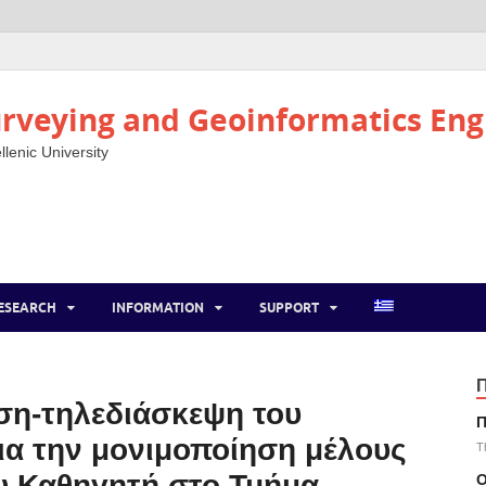
rveying and Geoinformatics Eng
llenic University
ESEARCH
INFORMATION
SUPPORT
ση-τηλεδιάσκεψη του
Π
ια την μονιμοποίηση μέλους
T
υ Καθηγητή στο Τμήμα
Ο