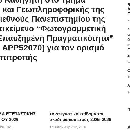
τ
 και Γεωπληροφορικής της
Α
Ε
ιεθνούς Πανεπιστημίου της
F
τικείμενο “Φωτογραμμετική
«
φ
Επαυξημένη Πραγματικότητα”
δ
ε
APP52070) για τον ορισμό
Ε
2
Επιτροπής
W
Φ
T
Λ
T
Π
Α ΕΞΕΤΑΣΤΙΚΗΣ
το στεγαστικό επίδομα του
ΟΥ 2026
ακαδημαϊκού έτους 2025–2026
3rd, 2026
Thursday July 23rd, 2026