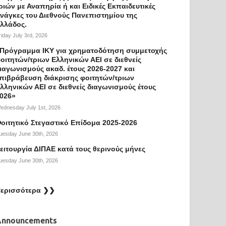
ριών με Αναπηρία ή και Ειδικές Εκπαιδευτικές
νάγκες του Διεθνούς Πανεπιστημίου της
λλάδος.
riday July 3rd, 2026
Πρόγραμμα ΙΚΥ για χρηματοδότηση συμμετοχής
οιτητών/τριων Ελληνικών ΑΕΙ σε διεθνείς
ιαγωνισμούς ακαδ. έτους 2026-2027 και
πιβράβευση διάκρισης φοιτητών/τριων
λληνικών ΑΕΙ σε διεθνείς διαγωνισμούς έτους
026»
ednesday July 1st, 2026
οιτητικό Στεγαστικό Επίδομα 2025-2026
uesday June 30th, 2026
ειτουργία ΔΙΠΑΕ κατά τους θερινούς μήνες
uesday June 30th, 2026
ερισσότερα ❯❯
Announcements