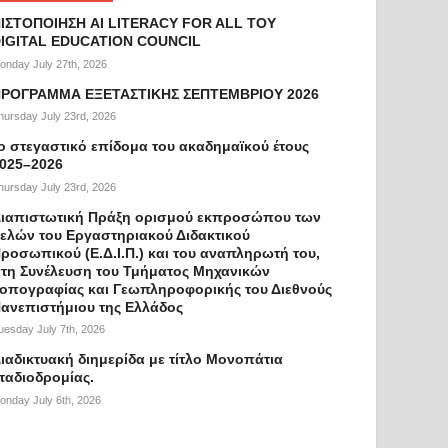
ΙΣΤΟΠΟΙΗΣΗ AI LITERACY FOR ALL ΤΟΥ
IGITAL EDUCATION COUNCIL
onday July 27th, 2026
ΡΟΓΡΑΜΜΑ ΕΞΕΤΑΣΤΙΚΗΣ ΣΕΠΤΕΜΒΡΙΟΥ 2026
hursday July 23rd, 2026
ο στεγαστικό επίδομα του ακαδημαϊκού έτους
025–2026
hursday July 23rd, 2026
ιαπιστωτική Πράξη ορισμού εκπροσώπου των
ελών του Εργαστηριακού Διδακτικού
ροσωπικού (Ε.Δ.Ι.Π.) και του αναπληρωτή του,
τη Συνέλευση του Τμήματος Μηχανικών
οπογραφίας και Γεωπληροφορικής του Διεθνούς
ανεπιστήμιου της Ελλάδος
uesday July 7th, 2026
ιαδικτυακή διημερίδα με τίτλο Μονοπάτια
ταδιοδρομίας.
onday July 6th, 2026