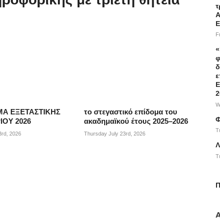
τ
Α
Ε
F
«
φ
δ
ε
Ε
2
W
Α ΕΞΕΤΑΣΤΙΚΗΣ
το στεγαστικό επίδομα του
Φ
ΟΥ 2026
ακαδημαϊκού έτους 2025–2026
T
3rd, 2026
Thursday July 23rd, 2026
Λ
T
Π