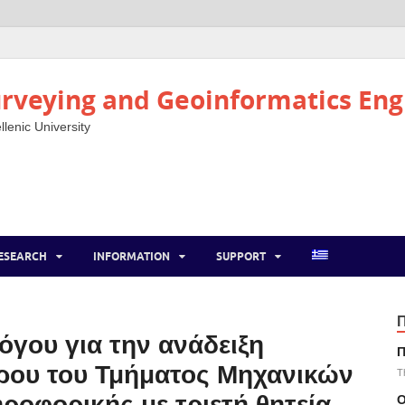
rveying and Geoinformatics Eng
llenic University
ESEARCH
INFORMATION
SUPPORT
όγου για την ανάδειξη
Π
ρου του Τμήματος Μηχανικών
T
ροφορικής με τριετή θητεία
Ο