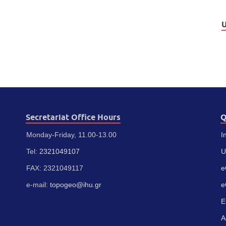
U
Secretariat Office Hours
Q
Monday-Friday, 11.00-13.00
I
Tel:
2321049107
U
FAX: 2321049117
e
e-mail:
topogeo@ihu.gr
e
E
A