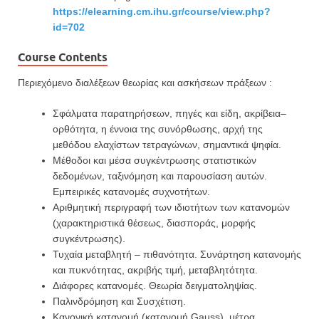
https://elearning.cm.ihu.gr/course/view.php?
id=702
Course Contents
Περιεχόμενο διαλέξεων θεωρίας
και ασκήσεων πράξεων
:
Σφάλματα παρατηρήσεων, πηγές και είδη, ακρίβεια
–
ορθότητα, η έννοια της συνόρθωσης, αρχή
της
μεθόδου
ελαχίστων τετραγώνων, σημαντικά ψηφία.
Μέθοδοι και μέσα συγκέντρωσης στατιστικών
δεδομένων, ταξινόμηση και παρουσίαση αυτών.
Εμπειρικές κατανομές συχνοτήτων.
Αριθμητική περιγραφή των ιδιοτήτων των κατανομών
(χαρακτηριστικά θέσεως, διασποράς,
μορφής
συγκ
έντρωσης).
Τυχαία
μεταβλητή
–
πιθανότητα.
Συνάρτηση
κατανομής
και
πυκνότητας,
ακριβής
τιμή,
μεταβλητότητα.
Διάφορες κατανομές. Θεωρία δειγματοληψίας.
Παλινδρόμηση και Συσχέτιση.
Κανονική κατανομή (κατανομή Gauss), μέτρα