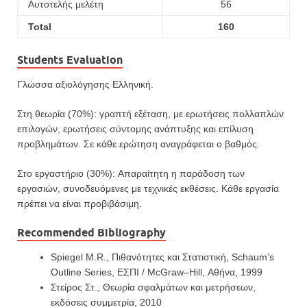
Αυτοτελής μελέτη
56
Total
160
Students Evaluation
Γλώσσα αξιολόγησης Ελληνική.
Στη
θεωρία
(
7
0%):
γραπτή
ε
ξ
έ
τ
αση,
με
ερωτήσεις
πολλαπλών
επιλογών, ερωτήσεις σύντομης ανάπτυξης και
επίλυση
προβλημάτων.
Σε κάθε ερώτηση αναγράφεται ο
βαθμός.
Στο
εργαστήριο
(
3
0%):
Απαραίτητη
η
παράδοση
των
εργασιών,
συνο
δευόμενες
με
τεχνικές
εκθέσεις
.
Κάθε
εργασία
πρέπει να είναι προβιβάσιμη.
Recommended Bibliography
Spiegel
M
.
R
.,
Πιθανότητες και Στατιστική,
Schaum
’
s
Outline
Series
,
ΕΣΠΙ /
McGraw
–
Hill
,
Αθήνα,
1999
Στείρος Στ., Θεωρία σφαλμάτων και μετρήσεων,
εκδόσεις συμμετρία, 2010