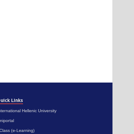
uick Links
nternational Hellenic University
niportal
Class (e-Learning)