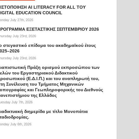
ΙΣΤΟΠΟΙΗΣΗ AI LITERACY FOR ALL ΤΟΥ
IGITAL EDUCATION COUNCIL
onday July 27th, 2026
ΡΟΓΡΑΜΜΑ ΕΞΕΤΑΣΤΙΚΗΣ ΣΕΠΤΕΜΒΡΙΟΥ 2026
hursday July 23rd, 2026
ο στεγαστικό επίδομα του ακαδημαϊκού έτους
025–2026
hursday July 23rd, 2026
ιαπιστωτική Πράξη ορισμού εκπροσώπου των
ελών του Εργαστηριακού Διδακτικού
ροσωπικού (Ε.Δ.Ι.Π.) και του αναπληρωτή του,
τη Συνέλευση του Τμήματος Μηχανικών
οπογραφίας και Γεωπληροφορικής του Διεθνούς
ανεπιστήμιου της Ελλάδος
uesday July 7th, 2026
ιαδικτυακή διημερίδα με τίτλο Μονοπάτια
ταδιοδρομίας.
onday July 6th, 2026