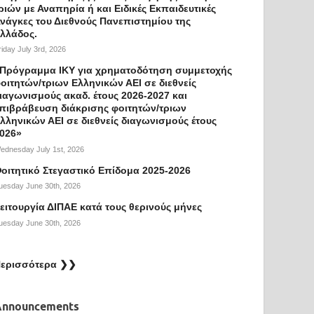
ριών με Αναπηρία ή και Ειδικές Εκπαιδευτικές
νάγκες του Διεθνούς Πανεπιστημίου της
λλάδος.
riday July 3rd, 2026
Πρόγραμμα ΙΚΥ για χρηματοδότηση συμμετοχής
οιτητών/τριων Ελληνικών ΑΕΙ σε διεθνείς
ιαγωνισμούς ακαδ. έτους 2026-2027 και
πιβράβευση διάκρισης φοιτητών/τριων
λληνικών ΑΕΙ σε διεθνείς διαγωνισμούς έτους
026»
ednesday July 1st, 2026
οιτητικό Στεγαστικό Επίδομα 2025-2026
uesday June 30th, 2026
ειτουργία ΔΙΠΑΕ κατά τους θερινούς μήνες
uesday June 30th, 2026
ερισσότερα ❯❯
Announcements