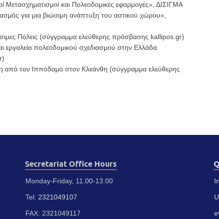
οί
Μετασχηματισμοί
και
Πολεοδομικές
εφαρμογές», ΔΙΣΙΓΜΑ
ασμός για μια βιώσιμη ανάπτυξη του αστικού
χώρου»,
σιμες
Πόλεις
(σύγγραμμα
ελεύθερης
πρόσβασης
kallipos
.
gr
)
αι εργαλε
ία πολεοδομικού σχεδιασμού στην
Ελλάδα
r
)
λη από τον Ιππόδαμο στον Κλεάνθη
(σύγγραμμα
ελεύθερης
Secretariat Office Hours
Q
Monday-Friday, 11.00-13.00
I
Tel:
2321049107
U
FAX: 2321049117
e