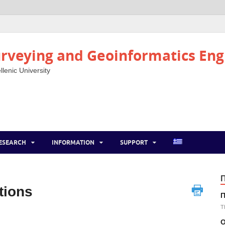
rveying and Geoinformatics Eng
llenic University
ESEARCH
INFORMATION
SUPPORT
tions
Π
T
Ο