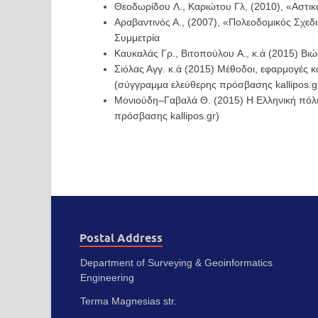
Θεοδωρίδου
Λ.,
Καριώτου
Γλ,
(2010),
«Αστικ
Αραβαντινός Α.,
(2007),
«Πολεοδομικός Σχεδι
Συμμετρία
Καυκαλάς
Γρ.,
Βιτοπούλου
Α.,
κ.ά
(2015)
Βιώ
Σιόλας Αγγ. κ.ά (2015) Μέθοδοι, εφαρμογές κ
(σύγγραμμα ελεύθερης πρόσβασης
kallipos
.
g
Μονιούδη
–
Γαβαλά Θ. (2015) Η Ελληνική πό
πρόσβασης
kallipos
.
gr
)
Postal Address
Department of Surveying & Geoinformatics
Engineering
Terma Magnesias str.