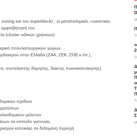
Π
D
M
zoning και του superblock) , οι μεταπολεμικές «οικιστικές
η αμφισβήτησή του
Π
ία (cluster ειδικών χρήσεων)
T
τ
τερικό πολυλειτουργικών χώρων
2
σχεδιασμού στην Ελλάδα (ΖΑΑ, ΖΕΚ, ZOE κ.λπ.),
T
Δ
τα, συντελεστής δόμησης, δείκτης πυκνοκατοίκησης).
μ
Π
σ
Τ
Π
T
δομικών σχεδίων
θεροτύπων
Δ
ολεοδομικών μελετών
Σ
νων σε επίπεδο γειτονιάς
M
ριοχών κατοικίας σε δεδομένη περιοχή