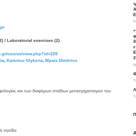
τ
Α
Ε
F
dge
«
φ
2) / Laboratorial exercises (2)
δ
ε
Ε
hu.gr/course/view.php?id=220
2
ia
,
Kariotou Glykeria
,
Mpais Dimitrios
W
Φ
T
Λ
φολογίας και των διαφόρων σταδίων μετασχηματισμού του
T
Π
κή νησίδα