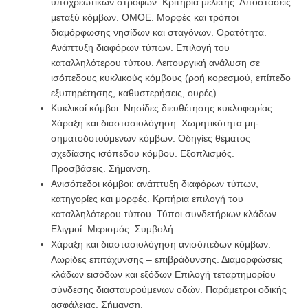
υποχρεωτικών στροφών. Κριτήρια μελέτης. Αποστάσεις
μεταξύ κόμβων. OMOE. Μορφές και τρόποι
διαμόρφωσης νησίδων και σταγόνων. Ορατότητα.
Ανάπτυξη διαφόρων τύπων. Επιλογή του
καταλληλότερου τύπου. Λειτουργική ανάλυση σε
ισόπεδους κυκλικούς κόμβους (ροή κορεσμού, επίπεδο
εξυπηρέτησης, καθυστερήσεις, ουρές)
Κυκλικοί κόμβοι. Νησίδες διευθέτησης κυκλοφορίας.
Χάραξη και διαστασιολόγηση. Χωρητικότητα μη-
σηματοδοτούμενων κόμβων. Οδηγίες θέματος
σχεδίασης ισόπεδου κόμβου. Εξοπλισμός.
Προσβάσεις. Σήμανση.
Ανισόπεδοι κόμβοι: ανάπτυξη διαφόρων τύπων,
κατηγορίες και μορφές. Κριτήρια επιλογή του
καταλληλότερου τύπου. Τύποι συνδετήριων κλάδων.
Ελιγμοί. Μερισμός. Συμβολή.
Χάραξη και διαστασιολόγηση ανισόπεδων κόμβων.
Λωρίδες επιτάχυνσης – επιβράδυνσης. Διαμορφώσεις
κλάδων εισόδων και εξόδων Επιλογή τεταρτημορίου
σύνδεσης διασταυρούμενων οδών. Παράμετροι οδικής
ασφάλειας. Σήμανση.