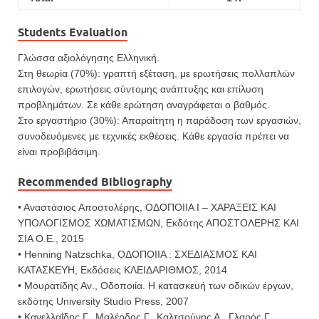
Students Evaluation
Γλώσσα αξιολόγησης Ελληνική.
Στη θεωρία (70%): γραπτή εξέταση, με ερωτήσεις πολλαπλών
επιλογών, ερωτήσεις σύντομης ανάπτυξης και επίλυση
προβλημάτων. Σε κάθε ερώτηση αναγράφεται ο βαθμός.
Στο εργαστήριο (30%): Απαραίτητη η παράδοση των εργασιών,
συνο­δευόμενες με τεχνικές εκθέσεις. Κάθε εργασία πρέπει να
είναι προβιβάσιμη.
Recommended Bibliography
• Αναστάσιος Αποστολέρης, ΟΔΟΠΟΙΙΑ Ι – ΧΑΡΑΞΕΙΣ ΚΑΙ
ΥΠΟΛΟΓΙΣΜΟΣ ΧΩΜΑΤΙΣΜΩΝ, Εκδότης ΑΠΟΣΤΟΛΕΡΗΣ ΚΑΙ
ΣΙΑ Ο.Ε., 2015
• Henning Natzschka, ΟΔΟΠΟΙΙΑ : ΣΧΕΔΙΑΣΜΟΣ ΚΑΙ
ΚΑΤΑΣΚΕΥΗ, Εκδόσεις ΚΛΕΙΔΑΡΙΘΜΟΣ, 2014
• Μουρατίδης Αν., Οδοποιία. Η κατασκευή των οδικών έργων,
εκδότης University Studio Press, 2007
• Κανελλαΐδης Γ., Μαλέρδος Γ., Καλτσούνης Α., Γλαρός Γ.,