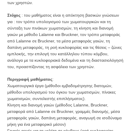
των χρηστών.
Στόχος
: του μαθήματος είναι η απόκτηση βασικών γνώσεων
για : τον τρόπο υπολογισμού των χωματουργικών και τη
σύνταξη των πινάκων χωματισμών, τη κίνηση και διανομή
γαιών με μέθοδο Lalanne και Bruckner, τον τρόπο μεταφοράς
από Lalanne σε Bruckner, τα μέσα μεταφοράς γαιών, τη
δαπάνη μεταφοράς, τη ροή κυκλοφορίας και τις θέσεις – ζώνες
εμπλοκής, την επιλογή του κατάλληλου τύπου κόμβου,
ανάλογα με τα κυκλοφοριακά δεδομένα και τη διαστασιολόγησή
του, προασπίζοντας τη ασφάλεια των χρηστών.
Περιγραφή μαθήματος
:
Χωματουργικά έργα (μέθοδοι εμβαδομέτρησης διατομών,
μέθοδοι υπολογισμού του όγκου των χωματισμών, πίνακες
χωματισμών, συντελεστής επιπλήσματος).
Κίνηση και διανομή γαιών (μέθοδος Lalanne, Bruckner,
μεταφορά από Lalanne σε Bruckner, γραμμές διανομής, μέσα
μεταφοράς γαιών, δαπάνη μεταφοράς, αναγωγή σε ισοδύναμα
μήκη για ένα μεταφορικό μέσον)
Γενικές αρχές για τη μελέτη σε κόμβους (ροή κυκλοφορίας,