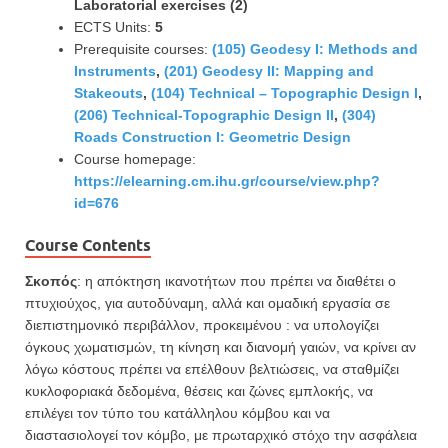
Laboratorial exercises (2)
ECTS Units:
5
Prerequisite courses:
(105) Geodesy I: Methods and
Instruments
,
(201) Geodesy II: Mapping and
Stakeouts
,
(104) Technical – Topographic Design I
,
(206) Technical-Topographic Design II
,
(304)
Roads Construction I: Geometric Design
Course homepage:
https://elearning.cm.ihu.gr/course/view.php?
id=676
Course Contents
Σκοπός
: η απόκτηση ικανοτήτων που πρέπει να διαθέτει ο
πτυχιούχος, για αυτοδύναμη, αλλά και ομαδική εργασία σε
διεπιστημονικό περιβάλλον, προκειμένου : να υπολογίζει
όγκους χωματισμών, τη κίνηση και διανομή γαιών, να κρίνει αν
λόγω κόστους πρέπει να επέλθουν βελτιώσεις, να σταθμίζει
κυκλοφοριακά δεδομένα, θέσεις και ζώνες εμπλοκής, να
επιλέγει τον τύπο του κατάλληλου κόμβου και να
διαστασιολογεί τον κόμβο, με πρωταρχικό στόχο την ασφάλεια