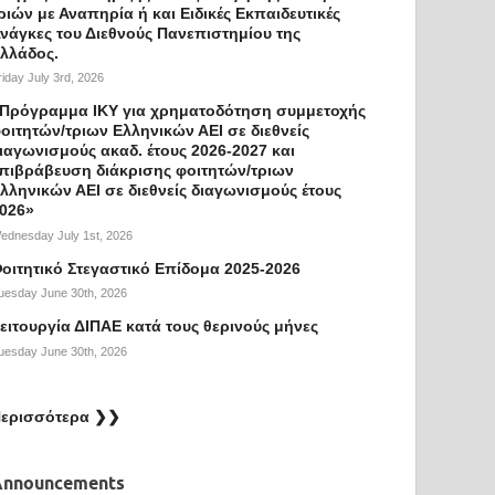
ριών με Αναπηρία ή και Ειδικές Εκπαιδευτικές
νάγκες του Διεθνούς Πανεπιστημίου της
λλάδος.
riday July 3rd, 2026
Πρόγραμμα ΙΚΥ για χρηματοδότηση συμμετοχής
οιτητών/τριων Ελληνικών ΑΕΙ σε διεθνείς
ιαγωνισμούς ακαδ. έτους 2026-2027 και
πιβράβευση διάκρισης φοιτητών/τριων
λληνικών ΑΕΙ σε διεθνείς διαγωνισμούς έτους
026»
ednesday July 1st, 2026
οιτητικό Στεγαστικό Επίδομα 2025-2026
uesday June 30th, 2026
ειτουργία ΔΙΠΑΕ κατά τους θερινούς μήνες
uesday June 30th, 2026
ερισσότερα ❯❯
Announcements