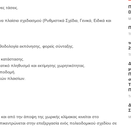
Π
ες τάσεις.
D
M
α πλαίσια σχεδιασμού (Ρυθμιστικά Σχέδια, Γενικά, Ειδικά και
Π
T
τ
εθοδολογία εκπόνησης, φορείς σύνταξης.
2
T
 κατάστασης.
Δ
ατικό πληθυσμό και εκτίμησης χωρητικότητας.
μ
υποδομή.
Π
κών πλαισίων.
σ
Τ
Π
T
Δ
Σ
και από την άποψη της χωρικής κλίμακας κινείται στο
M
επικεντρώνεται στην επεξεργασία ενός πολεοδομικού σχεδίου σε