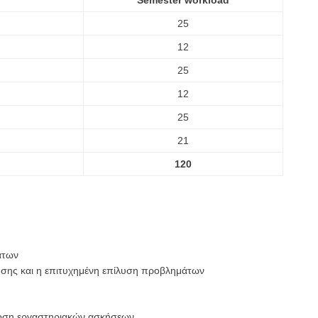
Semester workload
25
12
25
12
25
21
120
άτων
ησης και η επιτυχημένη επίλυση προβλημάτων
ση εργαστηριακών ασκήσεων .