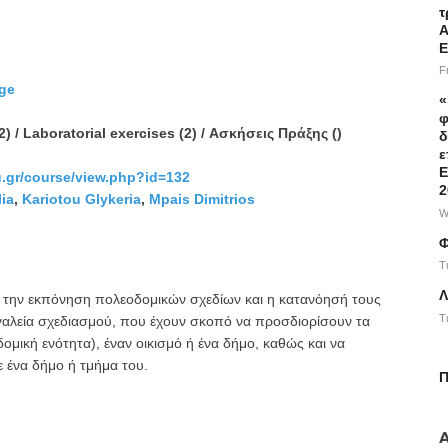
τ
Α
Ε
F
dge
«
φ
2) / Laboratorial exercises (2) / Ασκήσεις Πράξης ()
δ
ε
Ε
hu.gr/course/view.php?id=132
2
ia
,
Kariotou Glykeria
,
Mpais Dimitrios
W
Φ
T
Λ
ε την εκπόνηση πολεοδομικών σχεδίων και η κατανόησή τους
T
ργαλεία σχεδιασμού, που έχουν σκοπό να προσδιορίσουν τα
μική ενότητα), έναν οικισμό ή ένα δήμο, καθώς και να
 ένα δήμο ή τμήμα του.
Π