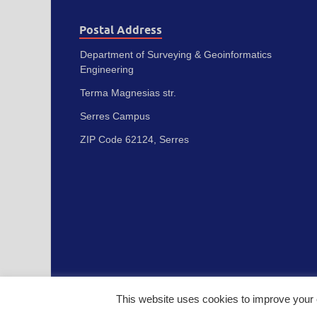
Postal Address
Department of Surveying & Geoinformatics
Engineering
Terma Magnesias str.
Serres Campus
ZIP Code 62124, Serres
This website uses cookies to improve your e
Πνευματικά δικαιώματα © 2023 - Διεθνές Πανεπιστήμιο της Ε