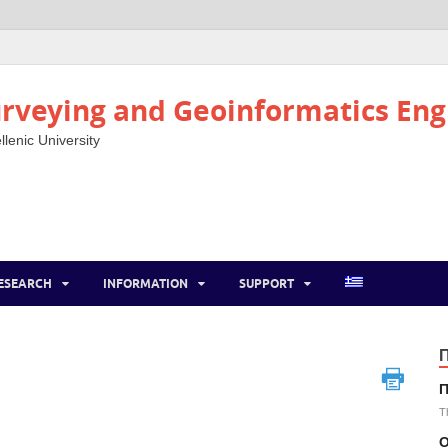
rveying and Geoinformatics Eng
llenic University
ESEARCH
INFORMATION
SUPPORT
Π
T
Ο