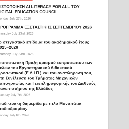
ΙΣΤΟΠΟΙΗΣΗ AI LITERACY FOR ALL ΤΟΥ
IGITAL EDUCATION COUNCIL
onday July 27th, 2026
ΡΟΓΡΑΜΜΑ ΕΞΕΤΑΣΤΙΚΗΣ ΣΕΠΤΕΜΒΡΙΟΥ 2026
hursday July 23rd, 2026
ο στεγαστικό επίδομα του ακαδημαϊκού έτους
025–2026
hursday July 23rd, 2026
ιαπιστωτική Πράξη ορισμού εκπροσώπου των
ελών του Εργαστηριακού Διδακτικού
ροσωπικού (Ε.Δ.Ι.Π.) και του αναπληρωτή του,
τη Συνέλευση του Τμήματος Μηχανικών
οπογραφίας και Γεωπληροφορικής του Διεθνούς
ανεπιστήμιου της Ελλάδος
uesday July 7th, 2026
ιαδικτυακή διημερίδα με τίτλο Μονοπάτια
ταδιοδρομίας.
onday July 6th, 2026