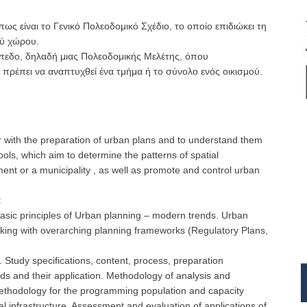
ως είναι το Γενικό Πολεοδομικό Σχέδιο, το οποίο επιδιώκει τη
ού χώρου.
ίπεδο, δηλαδή μιας Πολεοδομικής Μελέτης, όπου
πρέπει να αναπτυχθεί ένα τμήμα ή το σύνολο ενός οικισμού.
r with the preparation of urban plans and to understand them
ols, which aim to determine the patterns of spatial
ment or a municipality , as well as promote and control urban
:
 Basic principles of Urban planning – modern trends. Urban
nking with overarching planning frameworks (Regulatory Plans,
. Study specifications, content, process, preparation
ds and their application. Methodology of analysis and
 methodology for the programming population and capacity
al infrastructure. Assessment and evaluation of applications of