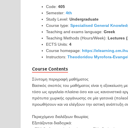
Code:
405
Semester:
4th
Study Level:
Undergraduate
Course type:
Specialised General Knowle
Teaching and exams language:
Greek
Teaching Methods (Hours/Week):
Lectures (
ECTS Units:
4
Course homepage:
https://elearning.cm.i
Instructors:
Theodoridou Myrofora-Evangel
Course Contents
Σύντομη περιγραφή μαθήματος
Βασικός σκοπός του μαθήματος είναι η εξοικείωση μ
τόσο ως εργαλεία-πλαίσια όσο και ως κανονιστικά ε
πρότυπα χωρικής οργάνωσης σε μία γειτονιά (πολεοδο
προωθήσουν και να ελέγξουν την αστική ανάπτυξη σε
Περιεχόμενο διαλέξεων θεωρίας
Εξετάζονται διαδοχικά: