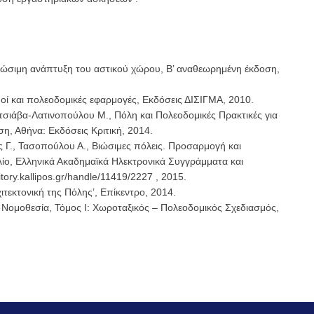
 βιώσιμη ανάπτυξη του αστικού χώρου, Β’ αναθεωρημένη έκδοση,
μοί και πολεοδομικές εφαρμογές, Εκδόσεις ΔΙΣΙΓΜΑ, 2010.
Πιτσιάβα-Λατινοπούλου Μ., Πόλη και Πολεοδομικές Πρακτικές για
η, Αθήνα: Εκδόσεις Κριτική, 2014.
άς Γ., Τασοπούλου Α., Βιώσιμες πόλεις. Προσαρμογή και
λίο, Ελληνικά Ακαδημαϊκά Ηλεκτρονικά Συγγράμματα και
tory.kallipos.gr/handle/11419/2227 , 2015.
ιτεκτονική της Πόλης’, Επίκεντρο, 2014.
ή Νομοθεσία, Τόμος Ι: Χωροταξικός – Πολεοδομικός Σχεδιασμός,