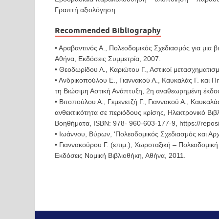
Γραπτή αξιολόγηση
Recommended Bibliography
• Αραβαντινός Α., Πολεοδομικός Σχεδιασμός για μια
Αθήνα, Εκδόσεις Συμμετρία, 2007.
• Θεοδωρίδου Λ., Καριώτου Γ., Αστικοί μετασχηματισ
• Ανδρικοπούλου Ε., Γιαννακού Α., Καυκαλάς Γ. και 
τη Βιώσιμη Αστική Ανάπτυξη, 2η αναθεωρημένη έκδοσ
• Βιτοπούλου Α., Γεμενετζή Γ., Γιαννακού Α., Καυκαλ
ανθεκτικότητα σε περιόδους κρίσης, Ηλεκτρονικό Βιβ
Βοηθήματα, ISBN: 978- 960-603-177-9, https://reposi
• Ιωάννου, Βύρων, ‘Πολεοδομικός Σχεδιασμός και Αρχ
• Γιαννακούρου Γ. (επιμ.), Χωροταξική – Πολεοδομικ
Εκδόσεις Νομική Βιβλιοθήκη, Αθήνα, 2011.