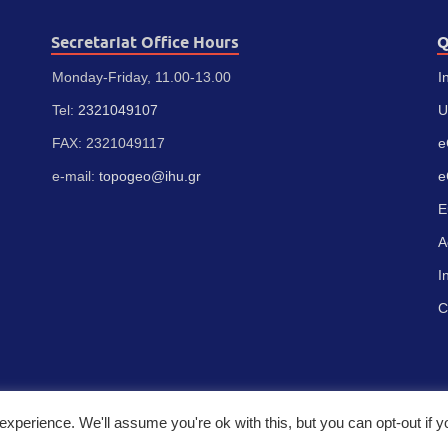
Secretariat Office Hours
Q
Monday-Friday, 11.00-13.00
I
Tel:
2321049107
U
FAX: 2321049117
e
e-mail:
topogeo@ihu.gr
e
E
A
I
C
xperience. We'll assume you're ok with this, but you can opt-out if 
λλάδος