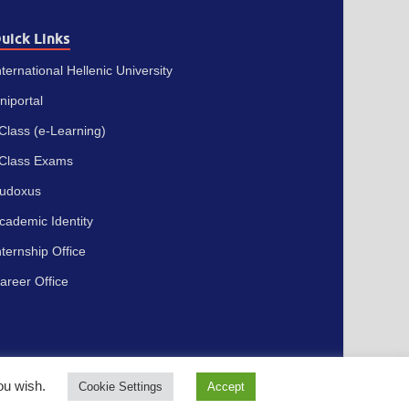
uick Links
nternational Hellenic University
niportal
Class (e-Learning)
Class Exams
udoxus
cademic Identity
nternship Office
areer Office
you wish.
Cookie Settings
Accept