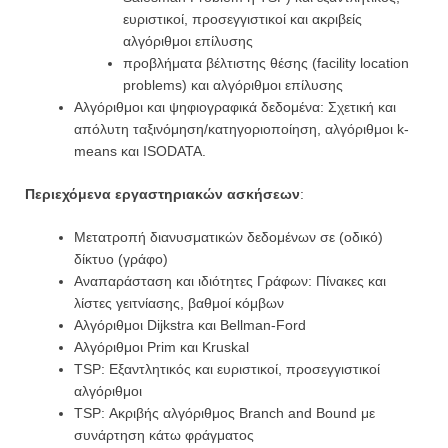
ευριστικοί, προσεγγιστικοί και ακριβείς
αλγόριθμοι επίλυσης
προβλήματα βέλτιστης θέσης (facility location
problems) και αλγόριθμοι επίλυσης
Αλγόριθμοι και ψηφιογραφικά δεδομένα: Σχετική και
απόλυτη ταξινόμηση/κατηγοριοποίηση, αλγόριθμοι k-
means και ISODATA.
Περιεχόμενα εργαστηριακών ασκήσεων
:
Μετατροπή διανυσματικών δεδομένων σε (οδικό)
δίκτυο (γράφο)
Αναπαράσταση και ιδιότητες Γράφων: Πίνακες και
λίστες γειτνίασης, βαθμοί κόμβων
Αλγόριθμοι Dijkstra και Bellman-Ford
Αλγόριθμοι Prim και Kruskal
TSP: Εξαντλητικός και ευριστικοί, προσεγγιστικοί
αλγόριθμοι
TSP: Ακριβής αλγόριθμος Branch and Bound με
συνάρτηση κάτω φράγματος