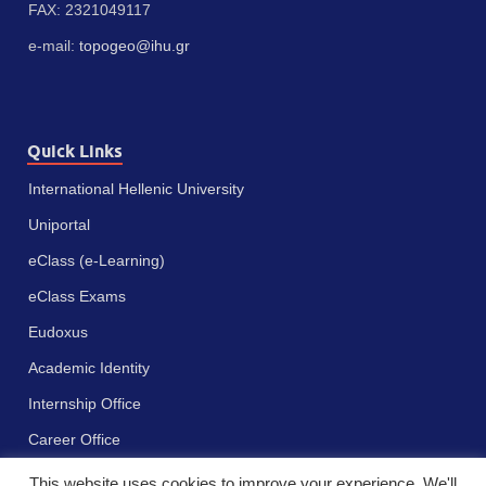
FAX: 2321049117
e-mail:
topogeo@ihu.gr
Quick Links
International Hellenic University
Uniportal
eClass (e-Learning)
eClass Exams
Eudoxus
Academic Identity
Internship Office
Career Office
This website uses cookies to improve your experience. We'll