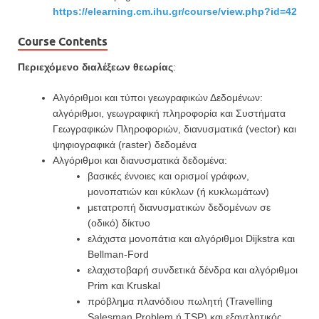
https://elearning.cm.ihu.gr/course/view.php?id=42
Course Contents
Περιεχόμενο διαλέξεων θεωρίας
:
Αλγόριθμοι και τύποι γεωγραφικών Δεδομένων:
αλγόριθμοι, γεωγραφική πληροφορία και Συστήματα
Γεωγραφικών Πληροφοριών, διανυσματικά (vector) και
ψηφιογραφικά (raster) δεδομένα
Αλγόριθμοι και διανυσματικά δεδομένα:
βασικές έννοιες και ορισμοί γράφων,
μονοπατιών και κύκλων (ή κυκλωμάτων)
μετατροπή διανυσματικών δεδομένων σε
(οδικό) δίκτυο
ελάχιστα μονοπάτια και αλγόριθμοι Dijkstra και
Bellman-Ford
ελαχιστοβαρή συνδετικά δένδρα και αλγόριθμοι
Prim και Kruskal
πρόβλημα πλανόδιου πωλητή (Travelling
Salesman Problem ή TSP) και εξαντλητικός,