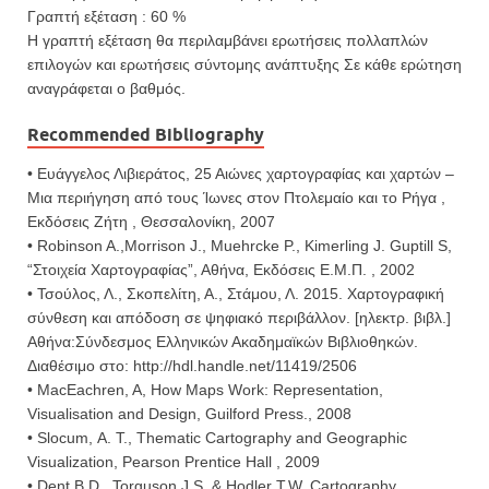
Γραπτή εξέταση : 60 %
Η γραπτή εξέταση θα περιλαμβάνει ερωτήσεις πολλαπλών
επιλογών και ερωτήσεις σύντομης ανάπτυξης Σε κάθε ερώτηση
αναγράφεται ο βαθμός.
Recommended Bibliography
• Ευάγγελος Λιβιεράτος, 25 Αιώνες χαρτογραφίας και χαρτών –
Μια περιήγηση από τους Ίωνες στον Πτολεμαίο και το Ρήγα ,
Εκδόσεις Ζήτη , Θεσσαλονίκη, 2007
• Robinson A.,Morrison J., Muehrcke P., Kimerling J. Guptill S,
“Στοιχεία Χαρτογραφίας”, Αθήνα, Εκδόσεις Ε.Μ.Π. , 2002
• Τσούλος, Λ., Σκοπελίτη, Α., Στάμου, Λ. 2015. Χαρτογραφική
σύνθεση και απόδοση σε ψηφιακό περιβάλλον. [ηλεκτρ. βιβλ.]
Αθήνα:Σύνδεσμος Ελληνικών Ακαδημαϊκών Βιβλιοθηκών.
Διαθέσιμο στο: http://hdl.handle.net/11419/2506
• MacEachren, A, How Maps Work: Representation,
Visualisation and Design, Guilford Press., 2008
• Slocum, Α. Τ., Thematic Cartography and Geographic
Visualization, Pearson Prentice Hall , 2009
• Dent B.D., Torguson J.S. & Hodler T.W, Cartography.