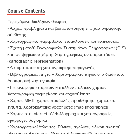
Course Contents
Περιεχόμενο διαλέξεων θεωρίας:
• Αρχές, προβλήματα και βελτιστοποίηση της χαρτογραφικής
σύνθεσης.
• Χαρτογραφικές παρεμβολές, εξομαλύνσεις και γενικεύσεις.
• Σχέση μεταξύ Γεωγραφικών Συστημάτων Πληροφοριών (GIS)
και του ψηφιακού χάρτη. Χαρτογραφικές αναπαραστάσεις
(cartographic representation)
• Αυτοματοποίηση χαρτογραφικής παραγωγής
• Βιβλιογραφικές πηγές – Χαρτογραφικές πηγές στο διαδίκτυο.
Δορυφορική χαρτογραφία
• Γεωαναφορά ιστορικών και άλλων παλαιών χαρτών.
Χαρτογραφική τεκμηρίωση και αρχειοθέτηση
• Χάρτες ΜΜΕ, χάρτες προβολής-προώθησης, χάρτες σε
έντυπα. Χαρτοκεντρικά γραφήματα (map infographics)
• Χάρτες στο Ιnternet. Web-Mapping και χαρτογραφικές
εφαρμογές-λογισμικά
• Χαρτογραφικοί Άτλαντες. Εθνικοί, σχολικοί, ειδικού σκοπού,
ηλεκτρονικοί άτλαντες. Θεματικοί. Ψηφιακοί Άτλαντες και