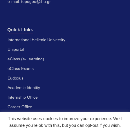
e-mail:
topogeo@ihu.gr
Quick Links
International Hellenic University
Uniportal
eClass (e-Learning)
eClass Exams
Eudoxus
Academic Identity
Internship Office
Career Office
This website uses cookies to improve your experience. We'll
assume you're ok with this, but you can opt-out if you wish.