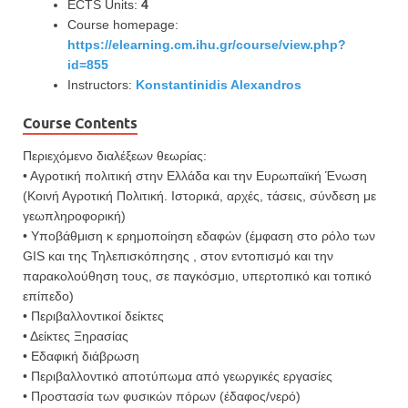
ECTS Units:
4
Course homepage:
https://elearning.cm.ihu.gr/course/view.php?
id=855
Instructors:
Konstantinidis Alexandros
Course Contents
Περιεχόμενο διαλέξεων θεωρίας:
• Αγροτική πολιτική στην Ελλάδα και την Ευρωπαϊκή Ένωση
(Κοινή Αγροτική Πολιτική. Ιστορικά, αρχές, τάσεις, σύνδεση με
γεωπληροφορική)
• Υποβάθμιση κ ερημοποίηση εδαφών (έμφαση στο ρόλο των
GIS και της Τηλεπισκόπησης , στον εντοπισμό και την
παρακολούθηση τους, σε παγκόσμιο, υπερτοπικό και τοπικό
επίπεδο)
• Περιβαλλοντικοί δείκτες
• Δείκτες Ξηρασίας
• Εδαφική διάβρωση
• Περιβαλλοντικό αποτύπωμα από γεωργικές εργασίες
• Προστασία των φυσικών πόρων (έδαφος/νερό)