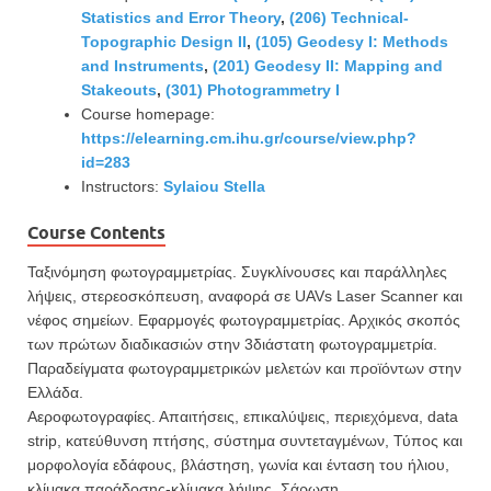
Statistics and Error Theory
,
(206) Technical-
Topographic Design II
,
(105) Geodesy I: Methods
and Instruments
,
(201) Geodesy II: Mapping and
Stakeouts
,
(301) Photogrammetry I
Course homepage:
https://elearning.cm.ihu.gr/course/view.php?
id=283
Instructors:
Sylaiou Stella
Course Contents
Ταξινόμηση φωτογραμμετρίας. Συγκλίνουσες και παράλληλες
λήψεις, στερεοσκόπευση, αναφορά σε UAVs Laser Scanner και
νέφος σημείων. Εφαρμογές φωτογραμμετρίας. Αρχικός σκοπός
των πρώτων διαδικασιών στην 3διάστατη φωτογραμμετρία.
Παραδείγματα φωτογραμμετρικών μελετών και προϊόντων στην
Ελλάδα.
Αεροφωτογραφίες. Απαιτήσεις, επικαλύψεις, περιεχόμενα, data
strip, κατεύθυνση πτήσης, σύστημα συντεταγμέ­νων, Τύπος και
μορφολογία εδάφους, βλάστηση, γωνία και ένταση του ήλιου,
κλίμακα παράδοσης-κλίμακα λήψης, Σάρωση.