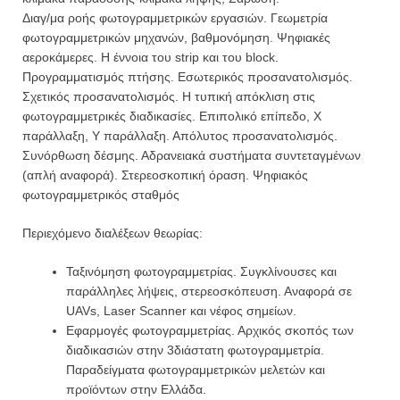
Διαγ/μα ροής φωτογραμμετρικών εργασιών. Γεωμετρία
φωτογραμμετρικών μηχανών, βαθμονό­μη­ση. Ψηφιακές
αεροκάμερες. Η έννοια του strip και του block.
Προγραμματισμός πτήσης. Εσωτερικός προσανατολισμός.
Σχετικός προσανατολισμός. Η τυπική απόκλιση στις
φωτογραμμετρικές διαδικα­σίες. Επιπολικό επίπεδο, Χ
παράλλαξη, Υ παράλλαξη. Απόλυτος προσανατολισμός.
Συνόρθωση δέσμης. Αδρανειακά συστήματα συντεταγμένων
(απλή αναφορά). Στερεοσκοπική όραση. Ψηφιακός
φωτογραμμετρικός σταθμός
Περιεχόμενο διαλέξεων θεωρίας:
Ταξινόμηση φωτογραμμετρίας. Συγκλίνουσες και
παράλληλες λήψεις, στερεοσκόπευση. Αναφορά σε
UAVs, Laser Scanner και νέφος σημείων.
Εφαρμογές φωτογραμμετρίας. Αρχικός σκοπός των
διαδικασιών στην 3διάστατη φωτογραμ­με­τρία.
Παραδείγματα φωτογραμμετρικών μελετών και
προϊόντων στην Ελλάδα.