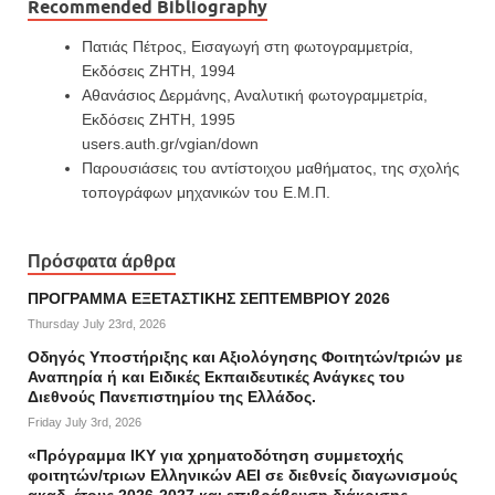
Recommended Bibliography
Πατιάς Πέτρος, Εισαγωγή στη φωτογραμμετρία,
Εκδόσεις ΖΗΤΗ, 1994
Αθανάσιος Δερμάνης, Αναλυτική φωτογραμμετρία,
Εκδόσεις ΖΗΤΗ, 1995
users.auth.gr/vgian/down
Παρουσιάσεις του αντίστοιχου μαθήματος, της σχολής
τοπογράφων μηχανικών του Ε.Μ.Π.
Πρόσφατα άρθρα
ΠΡΟΓΡΑΜΜΑ ΕΞΕΤΑΣΤΙΚΗΣ ΣΕΠΤΕΜΒΡΙΟΥ 2026
Thursday July 23rd, 2026
Οδηγός Υποστήριξης και Αξιολόγησης Φοιτητών/τριών με
Αναπηρία ή και Ειδικές Εκπαιδευτικές Ανάγκες του
Διεθνούς Πανεπιστημίου της Ελλάδος.
Friday July 3rd, 2026
«Πρόγραμμα ΙΚΥ για χρηματοδότηση συμμετοχής
φοιτητών/τριων Ελληνικών ΑΕΙ σε διεθνείς διαγωνισμούς
ακαδ. έτους 2026-2027 και επιβράβευση διάκρισης