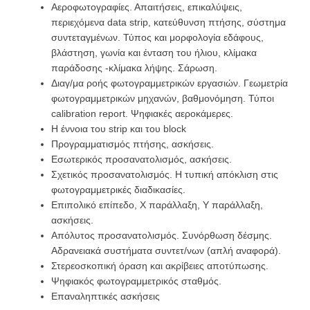
Αεροφωτογραφίες. Απαιτήσεις, επικαλύψεις,
περιεχόμενα data strip, κατεύθυνση πτήσης, σύστημα
συντεταγμένων. Τύπος και μορφολογία εδάφους,
βλάστηση, γωνία και ένταση του ήλιου, κλίμακα
παράδοσης -κλίμακα λήψης. Σάρωση.
Διαγ/μα ροής φωτογραμμετρικών εργασιών. Γεωμετρία
φωτογραμμετρικών μηχανών, βαθμο­νό­μηση. Τύποι
calibration report. Ψηφιακές αεροκάμερες.
Η έννοια του strip και του block
Προγραμματισμός πτήσης, ασκήσεις.
Εσωτερικός προσανατολισμός, ασκήσεις.
Σχετικός προσανατολισμός. Η τυπική απόκλιση στις
φωτογραμμετρικές διαδικασίες.
Επιπολικό επίπεδο, Χ παράλλαξη, Υ παράλλαξη,
ασκήσεις.
Απόλυτος προσανατολισμός. Συνόρθωση δέσμης.
Αδρανειακά συστήματα συντετ/νων (απλή αναφορά).
Στερεοσκοπική όραση και ακρίβειες αποτύπωσης.
Ψηφιακός φωτογραμμετρικός σταθμός.
Επαναληπτικές ασκήσεις