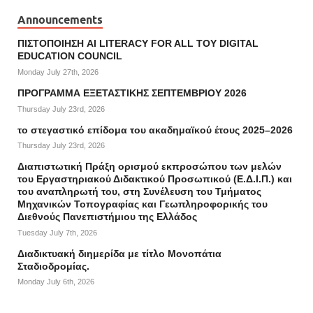
Announcements
ΠΙΣΤΟΠΟΙΗΣΗ AI LITERACY FOR ALL ΤΟΥ DIGITAL
EDUCATION COUNCIL
Monday July 27th, 2026
ΠΡΟΓΡΑΜΜΑ ΕΞΕΤΑΣΤΙΚΗΣ ΣΕΠΤΕΜΒΡΙΟΥ 2026
Thursday July 23rd, 2026
το στεγαστικό επίδομα του ακαδημαϊκού έτους 2025–2026
Thursday July 23rd, 2026
Διαπιστωτική Πράξη ορισμού εκπροσώπου των μελών
του Εργαστηριακού Διδακτικού Προσωπικού (Ε.Δ.Ι.Π.) και
του αναπληρωτή του, στη Συνέλευση του Τμήματος
Μηχανικών Τοπογραφίας και Γεωπληροφορικής του
Διεθνούς Πανεπιστήμιου της Ελλάδος
Tuesday July 7th, 2026
Διαδικτυακή διημερίδα με τίτλο Μονοπάτια
Σταδιοδρομίας.
Monday July 6th, 2026