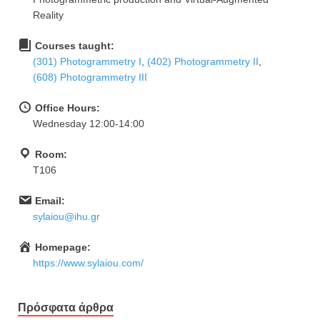
Reality
Courses taught:
(301) Photogrammetry I
,
(402) Photogrammetry II
,
(608) Photogrammetry III
Office Hours:
Wednesday 12:00-14:00
Room:
Τ106
Email:
sylaiou@ihu.gr
Homepage:
https://www.sylaiou.com/
Πρόσφατα άρθρα